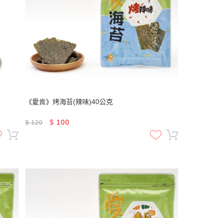
《愛肯》烤海苔(辣味)40公克
$
100
$
120