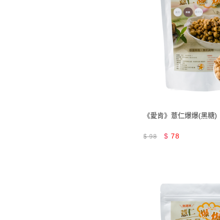
《愛肯》薏仁爆爆(黑糖)
$
78
$
98