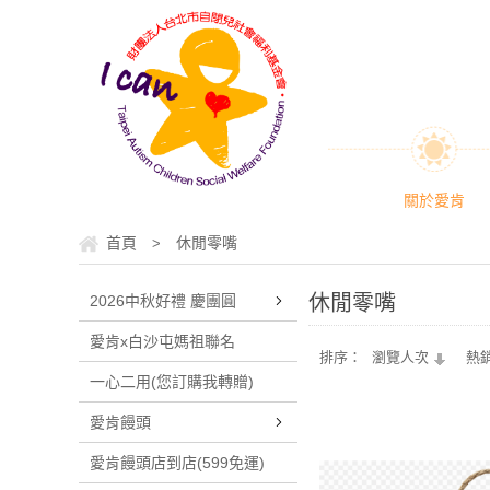
關於愛肯
首頁
休閒零嘴
>
休閒零嘴
2026中秋好禮 慶團圓
愛肯x白沙屯媽祖聯名
排序：
瀏覽人次
熱
一心二用(您訂購我轉贈)
愛肯饅頭
愛肯饅頭店到店(599免運)