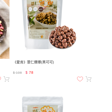
《愛肯》薏仁爆爆(黑可可)
$
78
$
108