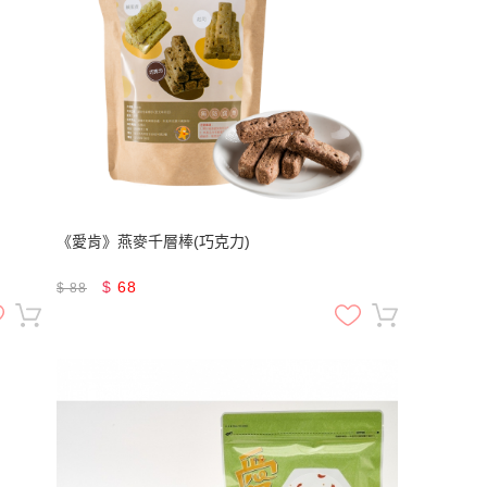
《愛肯》燕麥千層棒(巧克力)
$
68
$
88