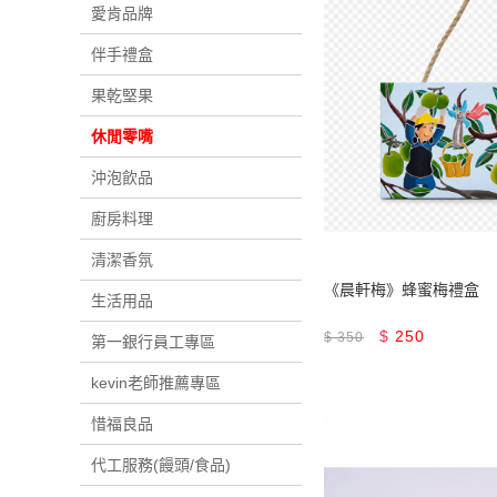
愛肯品牌
伴手禮盒
果乾堅果
休閒零嘴
沖泡飲品
廚房料理
清潔香氛
《晨軒梅》蜂蜜梅禮盒
生活用品
$
250
$
350
第一銀行員工專區
kevin老師推薦專區
惜福良品
代工服務(饅頭/食品)