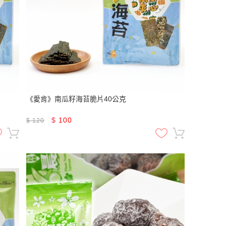
《愛肯》南瓜籽海苔脆片40公克
$
100
$
120