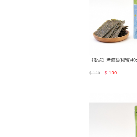
《愛肯》烤海苔(椒鹽)40
$
100
$
120