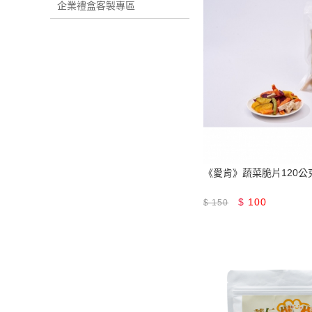
企業禮盒客製專區
《愛肯》蔬菜脆片120公
$
100
$
150