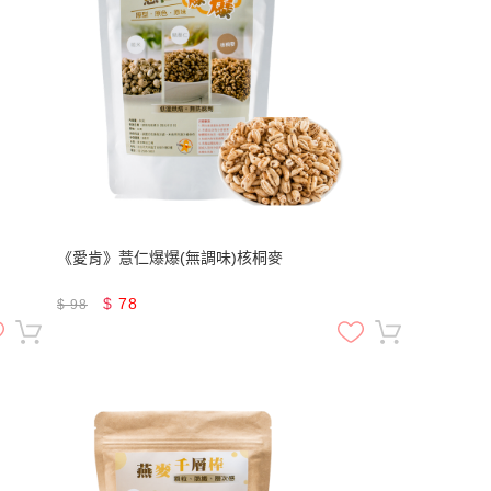
《愛肯》薏仁爆爆(無調味)核桐麥
$
78
$
98