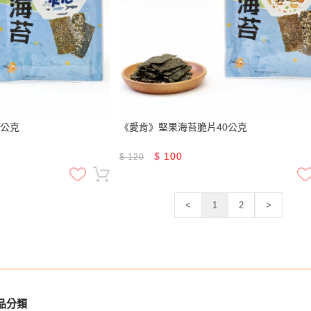
0公克
《愛肯》堅果海苔脆片40公克
$
100
$
120
<
1
2
>
品分類