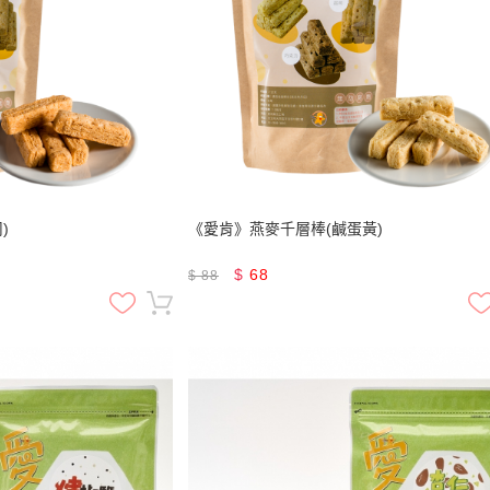
)
《愛肯》燕麥千層棒(鹹蛋黃)
$
68
$
88