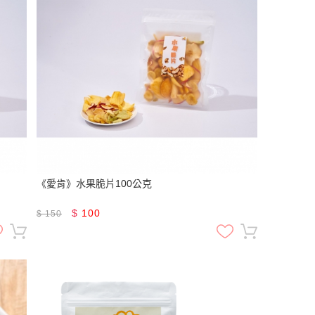
《愛肯》水果脆片100公克
$
100
$
150