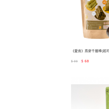
《愛肯》燕麥千層棒(起司
$
68
$
88