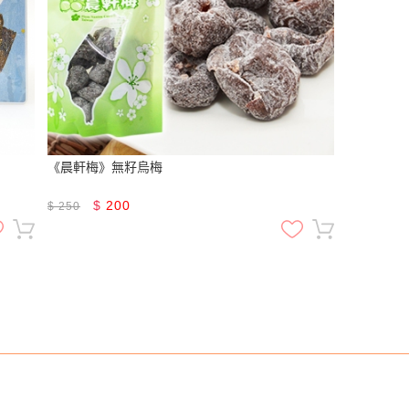
《晨軒梅》無籽烏梅
$
200
$
250