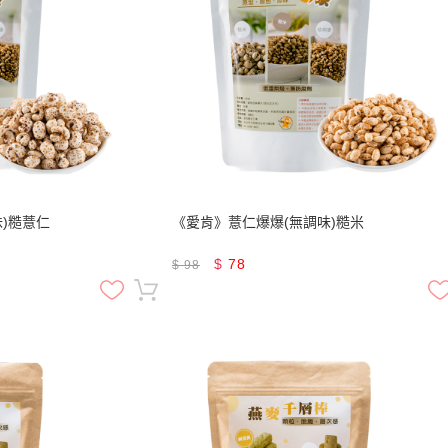
)糙薏仁
《愛肯》薏仁爆爆(無調味)糙米
$
78
$
98