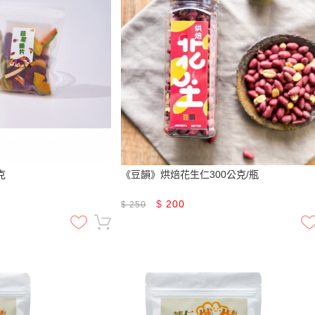
克
《豆韻》烘焙花生仁300公克/瓶
$
200
$
250