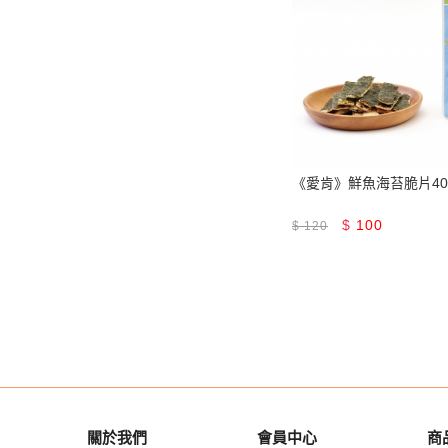
《愛肯》鮮魚海苔脆片4
$
100
$
120
關於我們
會員中心
商