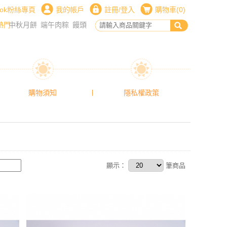
book粉絲專頁
我的帳戶
註冊
登入
購物車(
0
)
/
熱門
中秋月餅
端午肉粽
饅頭
伴手禮
春節過年禮盒
義賣擺攤
購物須知
隱私權政策
顯示：
筆商品