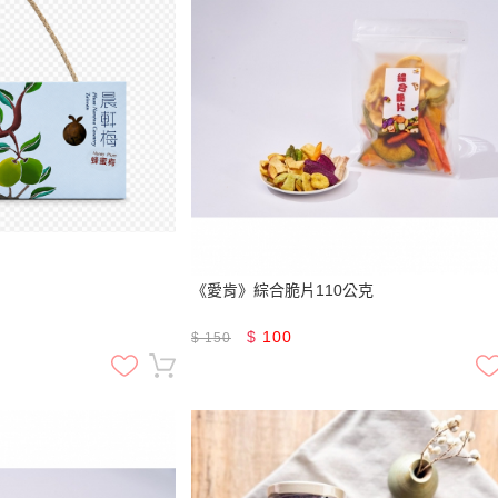
《愛肯》綜合脆片110公克
$
100
$
150