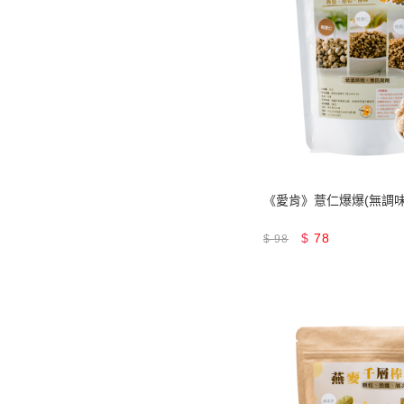
《愛肯》薏仁爆爆(無調味
$
78
$
98