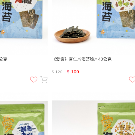
公克
《愛肯》杏仁片海苔脆片40公克
$
100
$
120