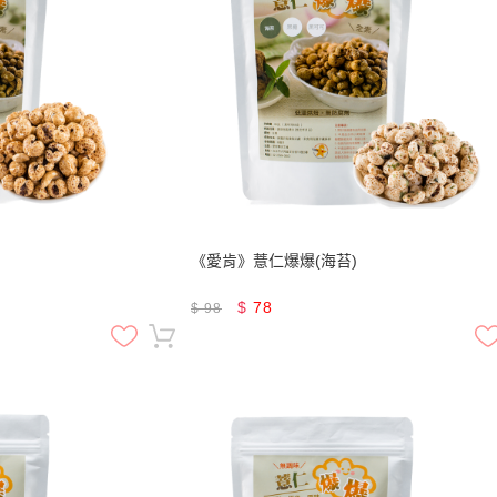
《愛肯》薏仁爆爆(海苔)
$
78
$
98