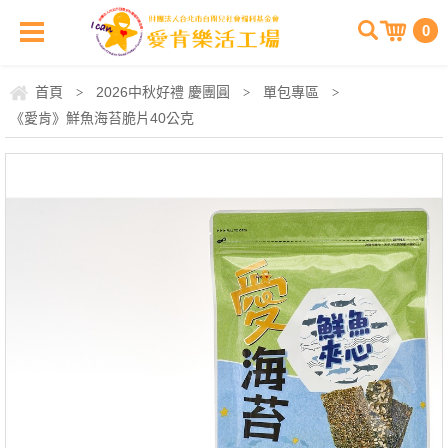
0
首頁
2026中秋好禮 慶團圓
單包專區
>
>
>
《愛肯》鮮魚海苔脆片40公克