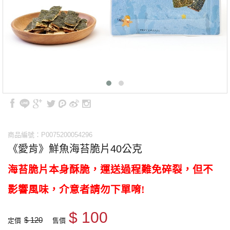
商品編號：P0075200054296
《愛肯》鮮魚海苔脆片40公克
海苔脆片本身酥脆，運送過程難免碎裂，但不
影響風味，介意者請勿下單唷!
$ 100
$ 120
定價
售價