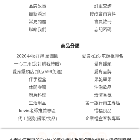
品牌故事
訂單查詢
最新消息
修改會員資料
常見問題
會員註冊
聯絡我們
忘記密碼
商品分類
2026中秋好禮 慶團圓
愛肯x白沙屯媽祖聯名
一心二用(您訂購我轉贈)
愛肯饅頭
愛肯饅頭店到店(599免運)
愛肯品牌
伴手禮盒
果乾堅果
休閒零嘴
沖泡飲品
廚房料理
清潔香氛
生活用品
第一銀行員工專區
kevin老師推薦專區
惜福良品
代工服務(饅頭/食品)
企業禮盒客製專區