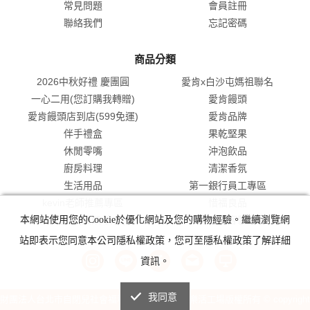
利用，直到本網站停止服務為止，並僅在前述目的範圍內，將會員
常見問題
會員註冊
個人資料提供給本公司關係企業、物流通路商、受本公司委託處理
聯絡我們
忘記密碼
事務之第三人利用。會員得請求查詢、閱覽、複製、補充、更正個
人資料或請求停止蒐集、處理、利用或刪除資料。個人資料應完整
填寫，如填寫不實或不完整，致無法取得會員資格，將無法享有活
商品分類
動訊息傳遞、行銷商品及提供服務等之權益。
第二條：密碼與帳號的保護
2026中秋好禮 慶團圓
愛肯x白沙屯媽祖聯名
申請人於閱讀完本條款後，按下「同意」之按鍵經完成申請加入或
一心二用(您訂購我轉贈)
愛肯饅頭
登錄程序後，即取得本網站購物網站網路會員資格並可取得一帳號
愛肯饅頭店到店(599免運)
愛肯品牌
及密碼，作為日後進入本網站之憑證。本網站並依密碼與帳號作為
伴手禮盒
果乾堅果
辨識之依據。 為維持會員個人之權益，已取得網路登錄權之本網站
購物網站會員均應自行維持其密碼與帳號之機密安全，以同一個會
休閒零嘴
沖泡飲品
員帳號和密碼使用會員服務所進行的所有行為，都將被認為是這位
廚房料理
清潔香氛
會員本人的行為，會員將負完全的責任。同時本網站將依相關法令
辦理安全維護事項，防止個人資料被竊取、竄改、毀損、滅失或洩
生活用品
第一銀行員工專區
漏，如有發生帳號及密碼外洩、盜用或有其他影響密碼或帳號安全
kevin老師推薦專區
惜福良品
情事者，會員應立即通知本公司，本公司將於接獲消費者通知後，
本網站使用您的Cookie於優化網站及您的購物經驗。繼續瀏覽網
代工服務(饅頭/食品)
企業禮盒客製專區
停止該進行交易之處理及利用或採取其他保護之措施，但上述通知
不代表本公司對會員負有任何形式之賠償或補償的責任。 前項情事
站即表示您同意本公司隱私權政策，您可至隱私權政策了解詳細
除因本公司故意或重大過失所致之損害者外，概由會員自行負責。
本公司經消費者請求提供被冒用期間之交易資訊相關資料，經確認
資訊。
身分無誤後，本網站得於資訊可得範圍內提供相關資料，以防止損
害擴大。對於消費者個人資料之蒐集、處理及利用，本公司得於與
本條款所載之特定目的之相關範圍內，以誠實信用方法為之。特定
我同意
財團法人台北市自閉兒社會福利基金會附設愛肯樂活工場版權所有 © copyright
目的消失或期限屆滿時之個人資料銷毀，本公司亦秉持誠信原則，