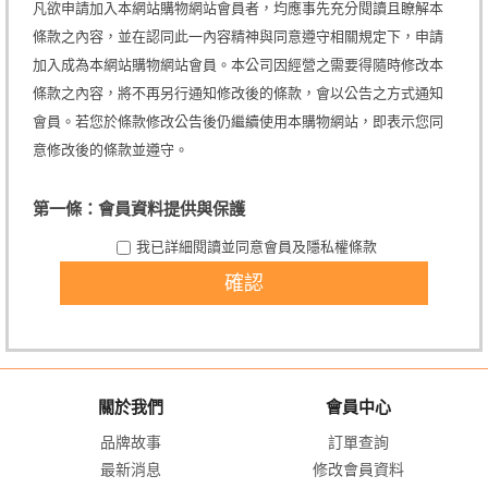
凡欲申請加入本網站購物網站會員者，均應事先充分閱讀且瞭解本
條款之內容，並在認同此一內容精神與同意遵守相關規定下，申請
加入成為本網站購物網站會員。本公司因經營之需要得隨時修改本
條款之內容，將不再另行通知修改後的條款，會以公告之方式通知
會員。若您於條款修改公告後仍繼續使用本購物網站，即表示您同
意修改後的條款並遵守。
第一條：會員資料提供與保護
申請人應依本公司提供之會員申請表格內容，詳實提供正確且完整
我已詳細閱讀並同意會員及隱私權條款
之個人資料。前述資料如有異動，會員應主動即時通知本公司客服
中心，本公司並得對會員之資格進行審查核駁。 本公司對於會員提
供之資料，得不定時進行審查。如有任何經本公司認為不實、錯誤
或有異常之資料，本公司得逕行予以刪除或終止其會員資格。倘有
涉及不法嫌疑，本公司並得主動向司法機關舉發。 申請人如未滿二
十歲者，應事先經其法定代理人同意及瞭解後，始得申請加入成為
本網站購物網站會員。申請程序完畢，即視為申請人已取得法定代
理人之同意及瞭解。如有違誤，申請人及其法定代理人應自負完全
關於我們
會員中心
法律責任。 申請人（即會員）同意本公司可能會因會員使用本網站
各項服務而蒐集到會員之個人資料，該等資料將會在會員與本公司
品牌故事
訂單查詢
間交易往來、消費者管理服務、行銷本公司或關係企業的產品服務
最新消息
修改會員資料
及經營本公司營業項目等目的下，於本網站提供服務之地區內處理