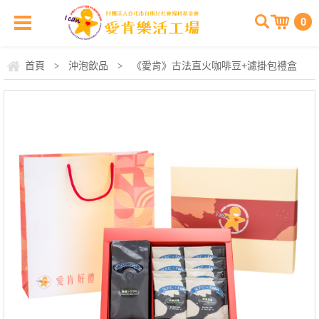
0
首頁
沖泡飲品
《愛肯》古法直火咖啡豆+濾掛包禮盒
>
>