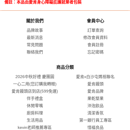
備註：本品由愛肯身心障礙庇護就業者包裝
關於我們
會員中心
品牌故事
訂單查詢
最新消息
修改會員資料
常見問題
會員註冊
聯絡我們
忘記密碼
商品分類
2026中秋好禮 慶團圓
愛肯x白沙屯媽祖聯名
一心二用(您訂購我轉贈)
愛肯饅頭
愛肯饅頭店到店(599免運)
愛肯品牌
伴手禮盒
果乾堅果
休閒零嘴
沖泡飲品
廚房料理
清潔香氛
生活用品
第一銀行員工專區
kevin老師推薦專區
惜福良品