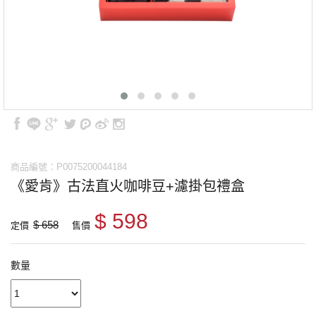
商品編號：P0075200044184
《愛肯》古法直火咖啡豆+濾掛包禮盒
$ 598
$ 658
定價
售價
數量