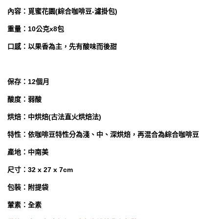
內容：覓蜜花園(綜合咖啡豆-濾掛包)
重量：10公克x8包
口感：以果香為主，先有酸味而後甜
保存：12個月
酸度：弱酸
烘焙：中烘焙(古法直火烘焙法)
特性：依咖啡豆特性分為淺、中、深烘焙，再混合為綜合咖啡豆
產地：中南美
尺寸：32 x 27 x 7cm
包裝：附提袋
葷素：全素