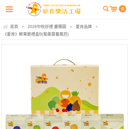
0
首頁
2026中秋好禮 慶團圓
愛肯品牌
>
>
>
《愛肯》鮮果脆禮盒B(葡棗蔓蕃鳳芭)