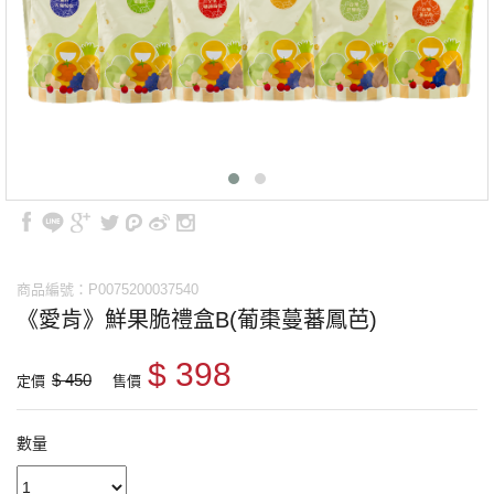
商品編號：P0075200037540
《愛肯》鮮果脆禮盒B(葡棗蔓蕃鳳芭)
$ 398
$ 450
定價
售價
數量