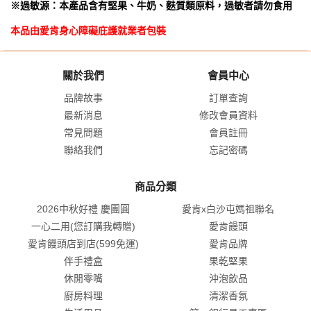
※過敏源：本產品含有堅果、牛奶、麩質類原料，過敏者請勿食用
本品由愛肯身心障礙庇護就業者包裝
關於我們
會員中心
品牌故事
訂單查詢
最新消息
修改會員資料
常見問題
會員註冊
聯絡我們
忘記密碼
商品分類
2026中秋好禮 慶團圓
愛肯x白沙屯媽祖聯名
一心二用(您訂購我轉贈)
愛肯饅頭
愛肯饅頭店到店(599免運)
愛肯品牌
伴手禮盒
果乾堅果
休閒零嘴
沖泡飲品
廚房料理
清潔香氛