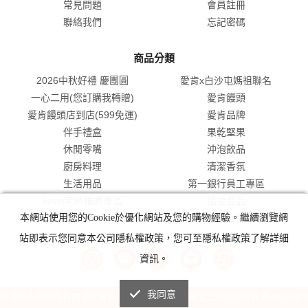
常見問題
會員註冊
聯絡我們
忘記密碼
商品分類
2026中秋好禮 慶團圓
愛肯x白沙屯媽祖聯名
一心二用(您訂購我轉贈)
愛肯饅頭
愛肯饅頭店到店(599免運)
愛肯品牌
伴手禮盒
果乾堅果
休閒零嘴
沖泡飲品
廚房料理
清潔香氛
生活用品
第一銀行員工專區
kevin老師推薦專區
惜福良品
本網站使用您的Cookie於優化網站及您的購物經驗。繼續瀏覽網
代工服務(饅頭/食品)
企業禮盒客製專區
站即表示您同意本公司隱私權政策，您可至隱私權政策了解詳細
資訊。
我同意
財團法人台北市自閉兒社會福利基金會附設愛肯樂活工場版權所有 © copyright